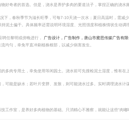
植物好奇者的首选。但是，浇水是养护多肉的要道法子，掌捏正确的浇水
情况下，春秋季节为滋长旺季，可每7-10天浇一次水；夏日高温时，需
保持泥土偏干。具体频率还需说明环境湿度、光照强度和植株情状生动调
应聘任黎明或傍晚进行，
广告设计，广告制作，唐山市蜜思传媒广告有限
水流均匀，幸免平直冲刷植株根部，以减少病害发生。
强的多肉专用土，幸免使用等闲园土。浇水前可先搜检泥土湿度，惟有在
暗，可能是缺水；若叶片变胖、发胀，则可能浇水过多。实时调理浇水计
技工作室，是养好多肉植物的基础。只消精心不雅察，就能让这些“肉嘟