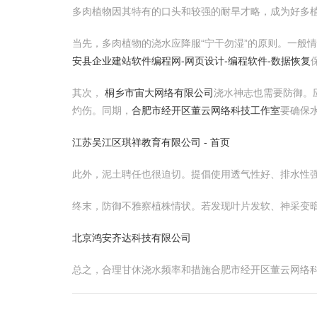
多肉植物因其特有的口头和较强的耐旱才略，成为好多
当先，多肉植物的浇水应降服“宁干勿湿”的原则。一般
安县企业建站软件编程网-网页设计-编程软件-数据恢复
其次，
桐乡市宙大网络有限公司
浇水神志也需要防御。
灼伤。同期，
合肥市经开区董云网络科技工作室
要确保
江苏吴江区琪祥教育有限公司 - 首页
此外，泥土聘任也很迫切。提倡使用透气性好、排水性
终末，防御不雅察植株情状。若发现叶片发软、神采变
北京鸿安齐达科技有限公司
总之，合理甘休浇水频率和措施合肥市经开区董云网络科