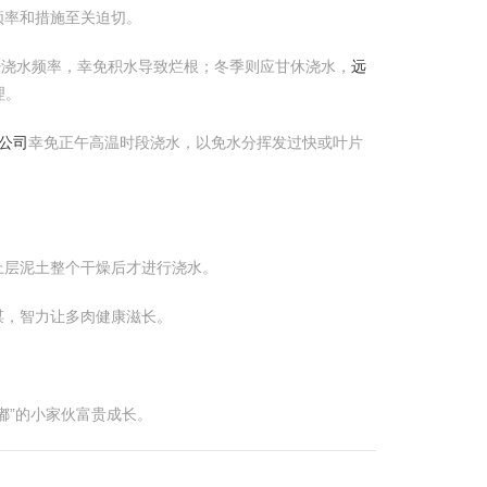
频率和措施至关迫切。
减少浇水频率，幸免积水导致烂根；冬季则应甘休浇水，
远
理。
公司
幸免正午高温时段浇水，以免水分挥发过快或叶片
上层泥土整个干燥后才进行浇水。
谋，智力让多肉健康滋长。
嘟”的小家伙富贵成长。