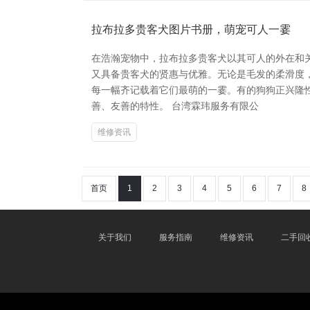
拉布拉多贵客犬图片书册，萌宠可人一霎
在浩瀚宠物中，拉布拉多贵客犬以其可人的外在和
又具备贵客犬的贤惠与优雅。无论是毛发的柔滑度
每一幅齐记载着它们最萌的一霎。有的狗狗正兴隆
善、友善的特性。 台湾霖玮服务有限公
维修资讯
首页
1
2
3
4
5
6
7
8
关于我们
服务指南
维修资讯
二手回