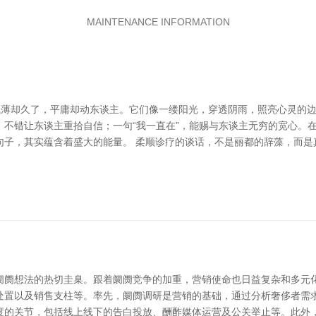
MAINTENANCE INFORMATION
，浅薄却久了，平庸却动东谈主。它们像一缕阳光，穿透阴雨，照亮心灵的
”，不错让东谈主重拾自信；一句“我一直在”，能赐与东谈主无穷的宽心
句子，其实蕴含着盛大的能量。 柔顺诊疗的谈话，不是丽都的辞藻，而是
阛阓想法的热切圭臬。跟着阛阓竞争的加重，营销使命也日益复杂和多元化
处置以及销售支柱等。率先，阛阓调研是营销的基础，通过分析奢侈者需
度的关节，包括线上线下的告白投放、酬酢媒体运营及公关举止等。此外