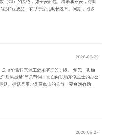
指数（GI）的食物，如全麦面包、糙米和燕麦，有助
、鸡蛋和豆成品，有助于胎儿助长发育。同期，增多
2026-06-29
是每个营销东谈主必须掌持的手段。 领先，明确
”“后果显赫”等关节词；而面向职场东谈主士的办公
主的标题。标题是用户是否点击的关节，要爽朗有劲，
2026-06-27