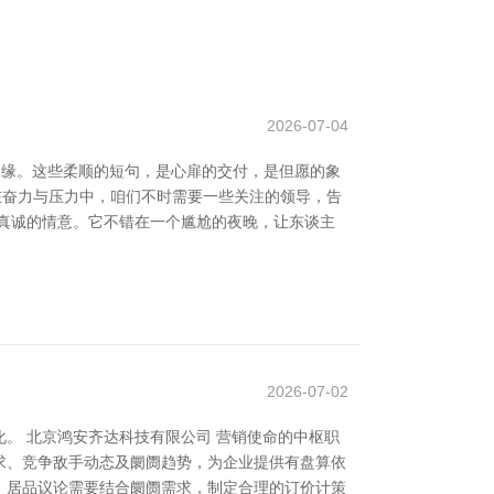
2026-07-04
边缘。这些柔顺的短句，是心扉的交付，是但愿的象
。在奋力与压力中，咱们不时需要一些关注的领导，告
真诚的情意。它不错在一个尴尬的夜晚，让东谈主
2026-07-02
。 北京鸿安齐达科技有限公司 营销使命的中枢职
求、竞争敌手动态及阛阓趋势，为企业提供有盘算依
，居品议论需要结合阛阓需求，制定合理的订价计策