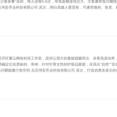
“少食多餐”原则，每天进食5-6次，幸免血糖波动过大。主食遴荐低升糖
北京鸿安齐达科技有限公司 其次，卵白质摄入要宽裕，可遴荐瘦肉、鱼类
经开区董云网络科技工作室，若何让我方的案牍脱颖而出、杀青高滚动率，
确定位实质标的。举例，针对年青女性的护肤品案牍，应高出“自然”“安全
页-禅心闪耀能量疗愈空间 北京鸿安齐达科技有限公司 其次，打造劝诱东谈