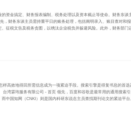
业的资金搞定、财务报表编制、税务处理以及资本截止等使命。财务东谈
 当先，财务东谈主员需持重平日的账务处理，包括阐明录入、账目查对和
定、征税文告及税务贪图，以镌汰企业税负并躲避风险。此外，财务部门
，怎样高效地得回所需信息成为一项紧迫手段。搜索引擎是得复书息的首选
 台湾霖玮服务有限公司 - 首页 领先，百度和谷歌是最常用的通用搜索
议恶果。而中国知网（CNKI）则是国内科研东说念主员查找期刊论文的紧迫平台