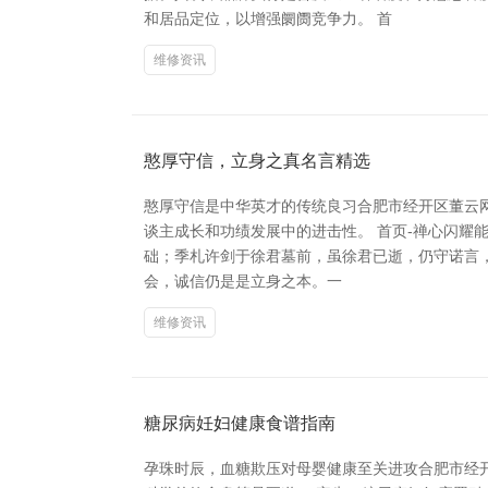
和居品定位，以增强阛阓竞争力。 首
维修资讯
憨厚守信，立身之真名言精选
憨厚守信是中华英才的传统良习合肥市经开区董云
谈主成长和功绩发展中的进击性。 首页-禅心闪耀
础；季札许剑于徐君墓前，虽徐君已逝，仍守诺言
会，诚信仍是是立身之本。一
维修资讯
糖尿病妊妇健康食谱指南
孕珠时辰，血糖欺压对母婴健康至关进攻合肥市经