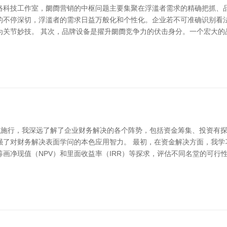
络科技工作室，阛阓营销的中枢问题主要集聚在浮滥者需求的精确把抓、品
的不停深切，浮滥者的需求日益万般化和个性化。企业若不可准确识别看
为关节妙技。 其次，品牌设备是擢升阛阓竞争力的伏击身分。一个宏大的
模拟施行，我深远了解了企业财务解决的各个阵势，包括资金筹集、投资有
强了对财务解决表面学问的本色应用智力。 最初，在资金解决方面，我学
画净现值（NPV）和里面收益率（IRR）等探求，评估不同名堂的可行