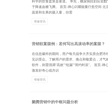
科学的饮食盘算是要道。 率先，糖尿病妊妇应罢黜
于降速血糖飞腾。 首页-禅心闪耀能量疗愈空间 
蔬菜和生果的摄入量，但需
维修资讯
营销软案牍例：若何写出高滚动率的案牍？
在信息爆炸的期间，用户每天战争大齐实质合肥市
见识受众。了解用户的需求、痛点和敬爱点，才气精
软件，则需强调“高效”“纰漏”“简约时辰”。 首
激发好奇心或共识
维修资讯
阛阓营销中的中枢问题分析