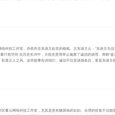
网络科技工作室，亦然作念东谈主处世的根柢。古东谈主云：“东谈主无信
能量疗愈空间 在历史长河中，大批先贤用举止施展了诚信的谈理。商鞅“
，彰显正人之风。这些故事告诉咱们，诚信不仅是谈德条目，更是东谈主格
开区董云网络科技工作室，尤其是患有糖尿病的妊妇。合理的饮食不仅能