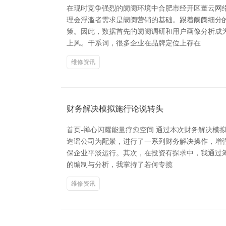
在现时竞争强烈的阛阓环境中合肥市经开区董云网
理会浮滥者需求是阛阓营销的基础。跟着阛阓细分
策。因此，数据首先的阛阓调研和用户画像分析成
上风。干系词，很多企业在品牌定位上存在
维修资讯
财务解决模拟施行论说转头
首页-禅心闪耀能量疗愈空间 通过本次财务解决
造谣公司为配景，进行了一系列财务解决操作，增
保企业平淡运行。其次，在投资有探求中，我通过筹
的编制与分析，我掌持了若何专揽
维修资讯