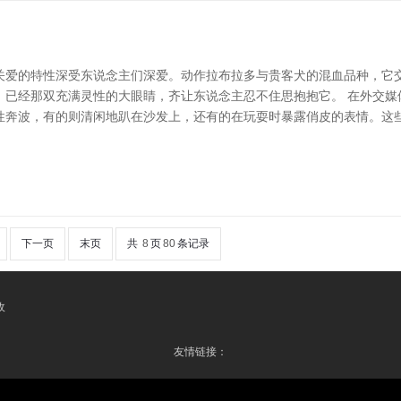
关爱的特性深受东说念主们深爱。动作拉布拉多与贵客犬的混血品种，它
，已经那双充满灵性的大眼睛，齐让东说念主忍不住思抱抱它。 在外交媒
性奔波，有的则清闲地趴在沙发上，还有的在玩耍时暴露俏皮的表情。这
下一页
末页
共
8
页
80
条记录
收
友情链接：